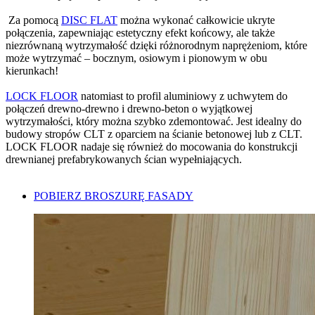
Za pomocą
DISC FLAT
można wykonać
całkowicie ukryte
połączenia
, zapewniając estetyczny efekt końcowy, ale także
niezrównaną wytrzymałość dzięki różnorodnym naprężeniom, które
może wytrzymać –
bocznym, osiowym i pionowym
w obu
kierunkach!
LOCK FLOOR
natomiast to
profil aluminiowy z uchwytem do
połączeń drewno-drewno i drewno-beton
o wyjątkowej
wytrzymałości, który można szybko zdemontować. Jest idealny do
budowy stropów CLT z oparciem na ścianie betonowej lub z CLT.
LOCK FLOOR nadaje się również do mocowania do konstrukcji
drewnianej prefabrykowanych ścian wypełniających.
POBIERZ BROSZURĘ FASADY