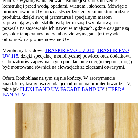
Podczas wykonywania elewacji istotne jest zabezpieczenie
konstrukcji przed wodą, opadami, wiatrem i słońcem. Mówiąc o
promieniowaniu UV, można stwierdzić, że tylko niektóre rodzaje
produktu, dzięki swojej gramaturze i specjalnym masom,
zapewniają wysoką stabilnością termiczną i wymiarową, co
pozwala na stosowanie ich nawet w miejscach, gdzie osiągane są
wysokie temperatury pracy lub gdzie wymagana jest
wysoka
odporność na promieniowanie UV
.
Membrany fasadowe
TRASPIR EVO UV 210
,
TRASPIR EVO
UV 115
, dzięki specjalnej monolitycznej powłoce oraz dodatkowi
stabilizatorów zapewniających pochłanianie energii cieplnej, mogą
być montowane również na elewacjach ze złączami otwartymi.
Oferta Rothoblaas na tym się nie kończy. W asortymencie
znajdziemy taśmy uszczelniające odporne na promieniowanie UV,
takie jak
FLEXI BAND UV,
FACADE BAND UV
i
TERRA
BAND UV
.