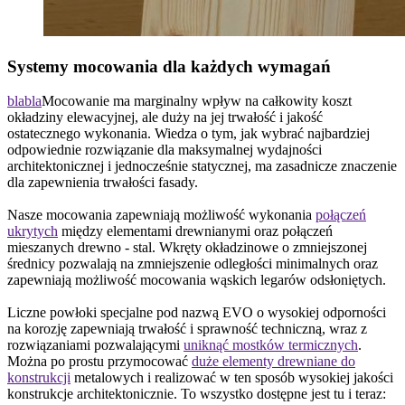
Systemy mocowania dla każdych wymagań
blabla
Mocowanie ma marginalny wpływ na całkowity koszt
okładziny elewacyjnej, ale duży na jej trwałość i jakość
ostatecznego wykonania. Wiedza o tym, jak wybrać najbardziej
odpowiednie rozwiązanie dla maksymalnej wydajności
architektonicznej i jednocześnie statycznej, ma zasadnicze znaczenie
dla zapewnienia trwałości fasady.
Nasze mocowania zapewniają możliwość wykonania
połączeń
ukrytych
między elementami drewnianymi oraz połączeń
mieszanych drewno - stal. Wkręty okładzinowe o zmniejszonej
średnicy pozwalają na zmniejszenie odległości minimalnych oraz
zapewniają możliwość mocowania wąskich legarów odsłoniętych.
Liczne powłoki specjalne pod nazwą EVO o wysokiej odporności
na korozję zapewniają trwałość i sprawność techniczną, wraz z
rozwiązaniami pozwalającymi
uniknąć mostków termicznych
.
Można po prostu przymocować
duże elementy drewniane do
konstrukcji
metalowych i realizować w ten sposób wysokiej jakości
konstrukcje architektonicznie. To wszystko dostępne jest tu i teraz: