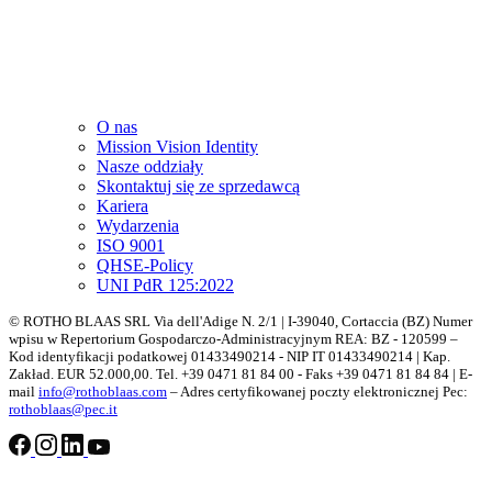
O nas
Mission Vision Identity
Nasze oddziały
Skontaktuj się ze sprzedawcą
Kariera
Wydarzenia
ISO 9001
QHSE-Policy
UNI PdR 125:2022
© ROTHO BLAAS SRL Via dell'Adige N. 2/1 | I-39040, Cortaccia (BZ) Numer
wpisu w Repertorium Gospodarczo-Administracyjnym REA: BZ - 120599 –
Kod identyfikacji podatkowej 01433490214 - NIP IT 01433490214 | Kap.
Zakład. EUR 52.000,00. Tel. +39 0471 81 84 00 - Faks +39 0471 81 84 84 | E-
mail
info@rothoblaas.com
– Adres certyfikowanej poczty elektronicznej Pec:
rothoblaas@pec.it