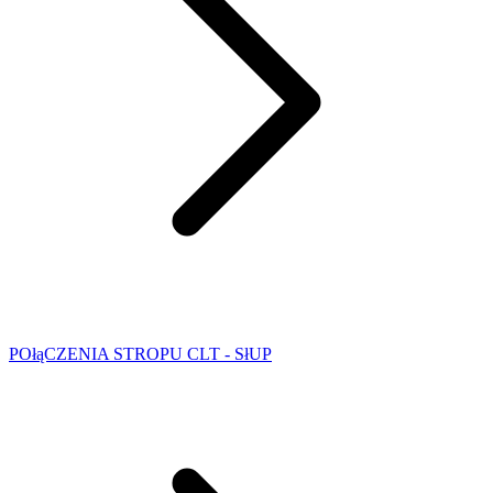
POłąCZENIA STROPU CLT - SłUP