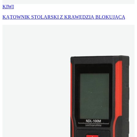
KIWI
KĄTOWNIK STOLARSKI Z KRAWĘDZIĄ BLOKUJĄCĄ