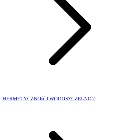
HERMETYCZNOść I WODOSZCZELNOść