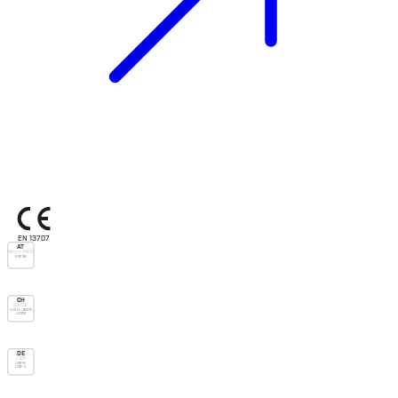
EN 13707
AT
Önorm B4119
E-do nsk
CH
SIA 232
V.v.o. H > 90mm
UD (fu)
DE
ZVDH
USB-B
UDB-C