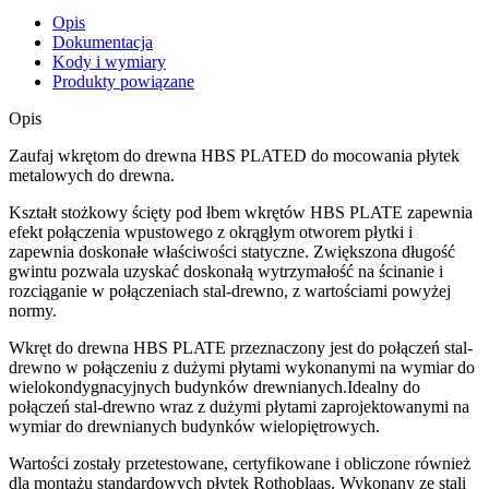
Opis
Dokumentacja
Kody i wymiary
Produkty powiązane
Opis
Zaufaj wkrętom do drewna HBS PLATED do mocowania płytek
metalowych do drewna
.
Kształt stożkowy ścięty pod łbem
wkrętów HBS PLATE
zapewnia
efekt połączenia wpustowego z okrągłym otworem płytki i
zapewnia doskonałe właściwości statyczne. Zwiększona długość
gwintu pozwala uzyskać doskonałą wytrzymałość na ścinanie i
rozciąganie w połączeniach stal-drewno, z wartościami powyżej
normy.
Wkręt do drewna
HBS PLATE
przeznaczony jest do połączeń stal-
drewno w połączeniu z dużymi płytami wykonanymi na wymiar do
wielokondygnacyjnych budynków drewnianych.Idealny do
połączeń stal-drewno wraz z dużymi płytami zaprojektowanymi na
wymiar do drewnianych budynków wielopiętrowych.
Wartości zostały przetestowane, certyfikowane i obliczone również
dla montażu standardowych płytek Rothoblaas
. Wykonany ze stali