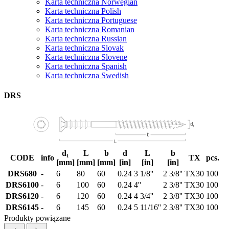
Karta techniczna Norwegian
Karta techniczna Polish
Karta techniczna Portuguese
Karta techniczna Romanian
Karta techniczna Russian
Karta techniczna Slovak
Karta techniczna Slovene
Karta techniczna Spanish
Karta techniczna Swedish
DRS
d₁
L
b
d
L
b
CODE
info
TX
pcs.
[mm]
[mm]
[mm]
[in]
[in]
[in]
DRS680
-
6
80
60
0.24
3 1/8''
2 3/8''
TX30
100
DRS6100
-
6
100
60
0.24
4''
2 3/8''
TX30
100
DRS6120
-
6
120
60
0.24
4 3/4''
2 3/8''
TX30
100
DRS6145
-
6
145
60
0.24
5 11/16''
2 3/8''
TX30
100
Produkty powiązane