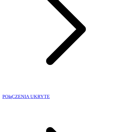
POłąCZENIA UKRYTE