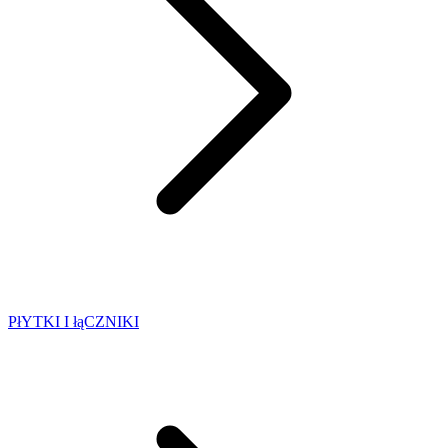
PłYTKI I łąCZNIKI