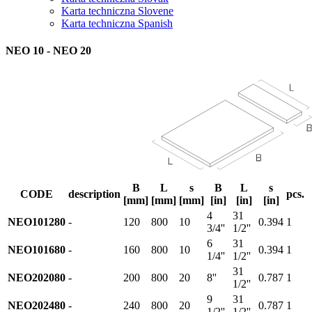
Karta techniczna Slovene
Karta techniczna Spanish
NEO 10 - NEO 20
B
L
s
B
L
s
CODE
description
pcs.
[mm]
[mm]
[mm]
[in]
[in]
[in]
4
31
NEO101280
-
120
800
10
0.394
1
3/4''
1/2''
6
31
NEO101680
-
160
800
10
0.394
1
1/4''
1/2''
31
NEO202080
-
200
800
20
8''
0.787
1
1/2''
9
31
NEO202480
-
240
800
20
0.787
1
1/2''
1/2''