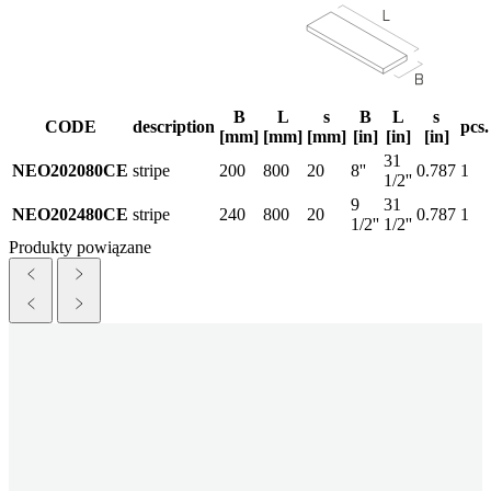
B
L
s
B
L
s
CODE
description
pcs.
[mm]
[mm]
[mm]
[in]
[in]
[in]
31
NEO202080CE
stripe
200
800
20
8''
0.787
1
1/2''
9
31
NEO202480CE
stripe
240
800
20
0.787
1
1/2''
1/2''
Produkty powiązane