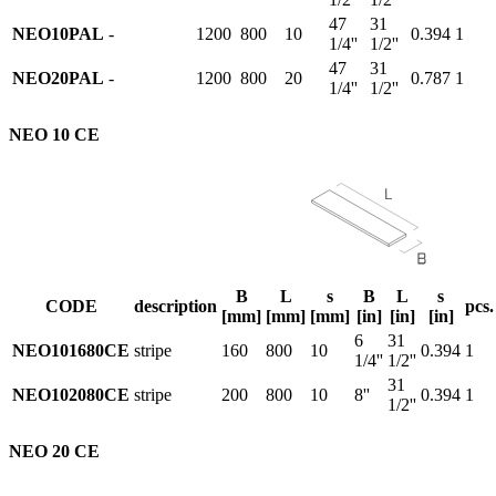
47
31
NEO10PAL
-
1200
800
10
0.394
1
1/4''
1/2''
47
31
NEO20PAL
-
1200
800
20
0.787
1
1/4''
1/2''
NEO 10 CE
B
L
s
B
L
s
CODE
description
pcs.
[mm]
[mm]
[mm]
[in]
[in]
[in]
6
31
NEO101680CE
stripe
160
800
10
0.394
1
1/4''
1/2''
31
NEO102080CE
stripe
200
800
10
8''
0.394
1
1/2''
NEO 20 CE