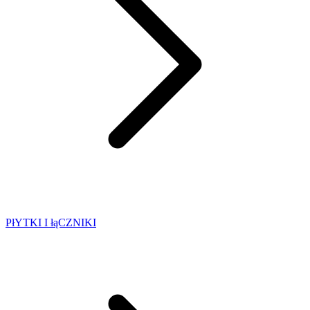
PłYTKI I łąCZNIKI