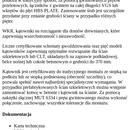
podłoża w tradycyjny sposób, za pomocą gwintowanych prętów
przelotowych, łączników z gwintem na całej długości VGS lub
wkrętów do płyt HBS PLATE. Zastosowanie śrub jest szczególnie
przydatne przy zmianie grubości ściany w przypadku różnych
pięter.
WKR, kątowniki na rozciąganie dla domów drewnianych, które
zapewniają wszechstronność i niezawodność.
Liczne
certyfikowane schematy gwoździowania
oraz
pięć modeli
kątowników
zapewniają optymalne rozwiązanie dla ścian
szkieletowych lub CLT, układanych na zaprawie podkładowej,
belce nośnej lub cokole betonowym o grubości do 370 mm.
Kątownik jest certyfikowany do tradycyjnego montażu ze stopką na
podłożu lub ze stopką podniesioną (obecność szczeliny), co
pozwala spełnić nawet najbardziej specjalistyczne wymagania. W
przypadku prefabrykowanych ścian szkieletowych można wstępnie
zamontować kotwę w betonie i kątownik na ścianie. Za pomocą
nakrętki złącznej MUT 6334 i pręta gwintowanego można wykonać
połączenie, zachowując wszystkie tolerancje dla montażu.
Dokumentacja
Karta techniczna