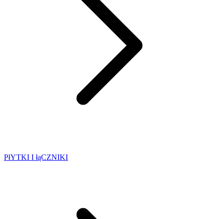
PłYTKI I łąCZNIKI