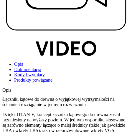
Opis
Dokumentacja
Kody i wymiary
Produkty powiązane
Opis
Łączniki kątowe do drewna o wyjątkowej wytrzymałości na
ścinanie i rozciąganie w jednym rozwiązaniu
Dzięki
TITAN V
, koncept
łącznika kątowego do drewna
został
przeniesiony na wyższy poziom. W jednym wsporniku stosowane
są zarówno elementy łączące o małej średnicy (takie jak gwoździe
LBA i wkręty LBS), jak i w pełni gwintowane wkręty VGS.