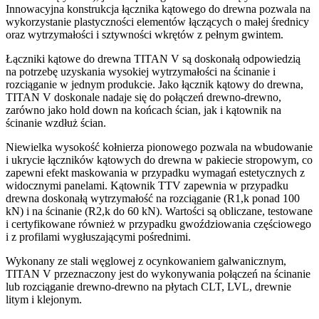
Innowacyjna konstrukcja łącznika kątowego do drewna pozwala na
wykorzystanie plastyczności elementów łączących o małej średnicy
oraz wytrzymałości i sztywności wkrętów z pełnym gwintem.
Łączniki kątowe do drewna TITAN V
są doskonałą odpowiedzią
na potrzebę uzyskania wysokiej wytrzymałości na ścinanie i
rozciąganie w jednym produkcie. Jako
łącznik kątowy do drewna
,
TITAN V doskonale nadaje się do połączeń drewno-drewno,
zarówno jako hold down na końcach ścian, jak i kątownik na
ścinanie wzdłuż ścian.
Niewielka wysokość kołnierza pionowego pozwala na wbudowanie
i ukrycie
łączników kątowych do drewna
w pakiecie stropowym, co
zapewni efekt maskowania w przypadku wymagań estetycznych z
widocznymi panelami. Kątownik TTV zapewnia w przypadku
drewna doskonałą wytrzymałość na rozciąganie (R1,k ponad 100
kN) i na ścinanie (R2,k do 60 kN). Wartości są obliczane, testowane
i certyfikowane również w przypadku gwoździowania częściowego
i z profilami wygłuszającymi pośrednimi.
Wykonany ze stali węglowej z ocynkowaniem galwanicznym,
TITAN V przeznaczony jest do wykonywania połączeń na ścinanie
lub rozciąganie drewno-drewno na płytach CLT, LVL, drewnie
litym i klejonym.