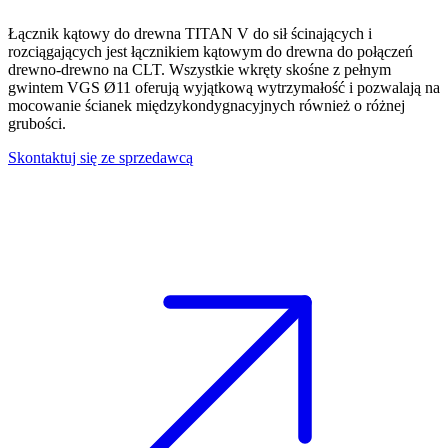
Łącznik kątowy do drewna
TITAN V do sił ścinających i
rozciągających jest
łącznikiem kątowym do drewna
do połączeń
drewno-drewno na CLT. Wszystkie wkręty skośne z pełnym
gwintem VGS Ø11 oferują wyjątkową wytrzymałość i pozwalają na
mocowanie ścianek międzykondygnacyjnych również o różnej
grubości.
Skontaktuj się ze sprzedawcą