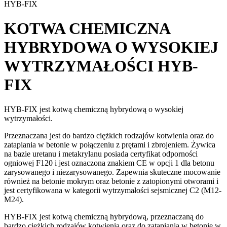
HYB-FIX
KOTWA CHEMICZNA
HYBRYDOWA O WYSOKIEJ
WYTRZYMAŁOŚCI
HYB-
FIX
HYB-FIX jest kotwą chemiczną hybrydową o wysokiej
wytrzymałości.
Przeznaczana jest do bardzo ciężkich rodzajów kotwienia oraz do
zatapiania w betonie w połączeniu z prętami i zbrojeniem. Żywica
na bazie uretanu i metakrylanu posiada certyfikat odporności
ogniowej F120 i jest oznaczona znakiem CE w opcji 1 dla betonu
zarysowanego i niezarysowanego. Zapewnia skuteczne mocowanie
również na betonie mokrym oraz betonie z zatopionymi otworami i
jest certyfikowana w kategorii wytrzymałości sejsmicznej C2 (M12-
M24).
HYB-FIX jest kotwą chemiczną hybrydową, przeznaczaną do
bardzo ciężkich rodzajów kotwienia oraz do zatapiania w betonie w