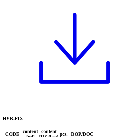
HYB-FIX
content
content
CODE
pcs.
DOP/DOC
[ml]
[US fl oz]