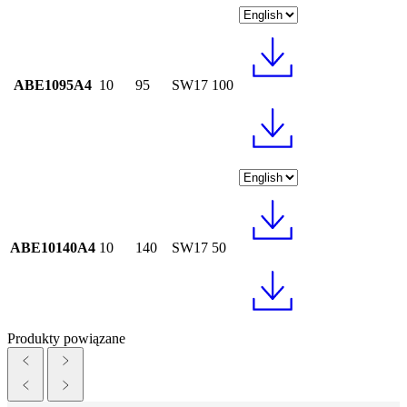
ABE1095A4
10
95
SW17
100
ABE10140A4
10
140
SW17
50
Produkty powiązane