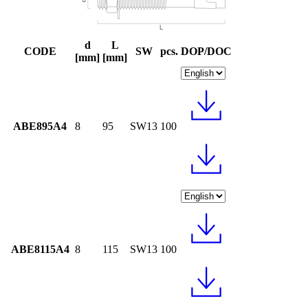
d
L
CODE
SW
pcs.
DOP/DOC
[mm]
[mm]
ABE895A4
8
95
SW13
100
ABE8115A4
8
115
SW13
100