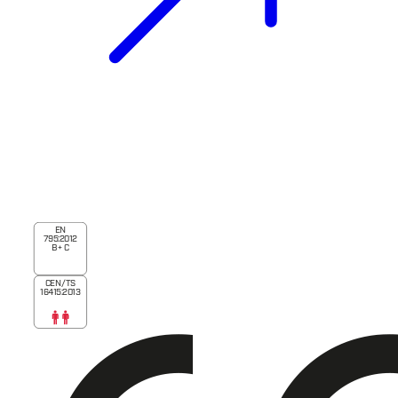
EN
795:2012
B + C
CEN/TS
16415:2013