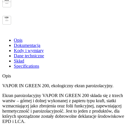
AUS
AS/NZS 4200.1
Class 2
USA
IRC
Class 2
Opis
Dokumentacja
Kody i wymiary
Dane techniczne
Skład
Specifications
Opis
VAPOR IN GREEN 200, ekologiczny ekran paroizolacyjny.
Ekran paroizolacyjny
VAPOR IN GREEN 200 składa się z trzech
warstw – górnej i dolnej wykonanej z papieru typu kraft, siatki
wzmacniającej jako zbrojenia oraz folii funkcyjnej, zapewniającej
hermetyczność i paroizolacyjność. Jest to jeden z produktów, dla
których sporządzone zostały dobrowolne deklaracje środowiskowe
EPD i LCA.