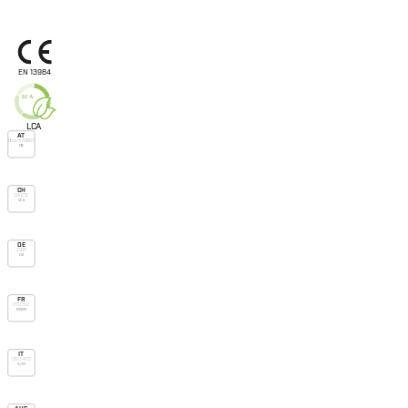
EN 13984
L
C
A
L
C
A
AT
Önorm B3667
DB
CH
SIA 232
V.v.u.
DE
ZVDH
Db
FR
DTU 31.2
Bs dve
IT
UNI 11470
A/R1