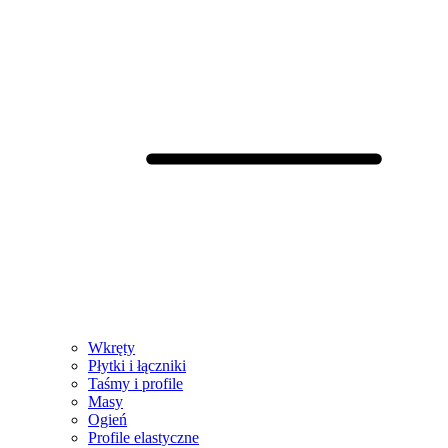
Wkręty
Płytki i łączniki
Taśmy i profile
Masy
Ogień
Profile elastyczne