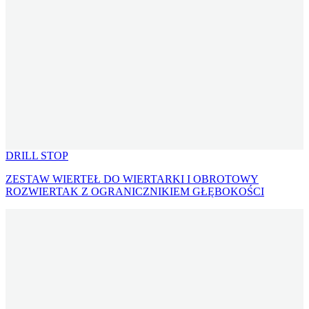
DRILL STOP
ZESTAW WIERTEŁ DO WIERTARKI I OBROTOWY
ROZWIERTAK Z OGRANICZNIKIEM GŁĘBOKOŚCI