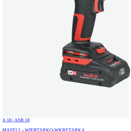
A 18 | ASB 18
MAFELL - WIERTARKO-WKRĘTARKA