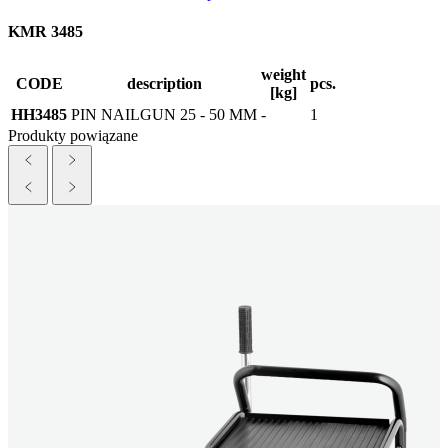
KMR 3485
weight
CODE
description
pcs.
[kg]
HH3485
PIN NAILGUN 25 - 50 MM
-
1
Produkty powiązane