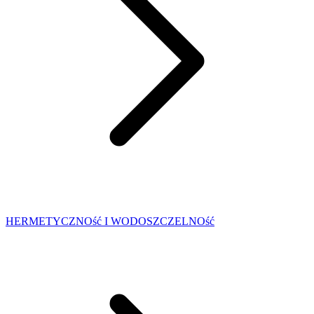
HERMETYCZNOść I WODOSZCZELNOść