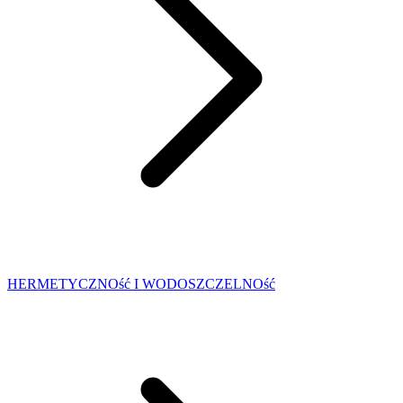
HERMETYCZNOść I WODOSZCZELNOść