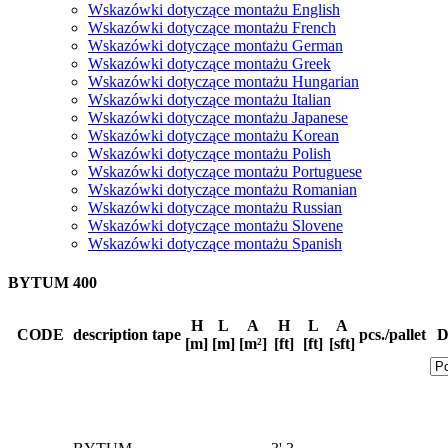
Wskazówki dotyczące montażu English
Wskazówki dotyczące montażu French
Wskazówki dotyczące montażu German
Wskazówki dotyczące montażu Greek
Wskazówki dotyczące montażu Hungarian
Wskazówki dotyczące montażu Italian
Wskazówki dotyczące montażu Japanese
Wskazówki dotyczące montażu Korean
Wskazówki dotyczące montażu Polish
Wskazówki dotyczące montażu Portuguese
Wskazówki dotyczące montażu Romanian
Wskazówki dotyczące montażu Russian
Wskazówki dotyczące montażu Slovene
Wskazówki dotyczące montażu Spanish
BYTUM 400
H
L
A
H
L
A
CODE
description
tape
pcs./pallet
D
[m]
[m]
[m²]
[ft]
[ft]
[sft]