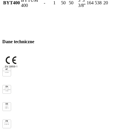
BYTUM
3' 3
BYT400
-
1
50
50
164
538
20
400
3/8''
Dane techniczne
EN 13859-1
AT
Önorm B4119
E-do nsk
CH
SIA 232
V.v.o. H > 90mm
UD (g)
DE
ZVDH
USB-A
UDB-A
FR
DTU 31.2
E1 Sd3 TR2