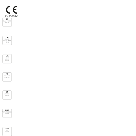
EN 13859-1
AT
Önorm B4119
E-do nsk
CH
SIA 232
V.v.o. H > 90mm
UD (g)
DE
ZVDH
USB-A
UDB-A
FR
DTU 31.2
E1 Sd3 TR2
IT
UNI 11564
P SR2 A
AUS
AS/NZS 4200.1
Class 2
USA
IRC
Class 2