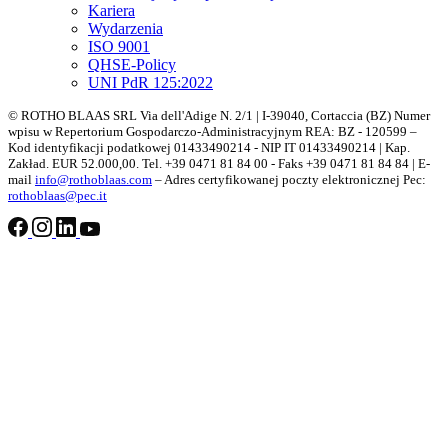
Kariera
Wydarzenia
ISO 9001
QHSE-Policy
UNI PdR 125:2022
© ROTHO BLAAS SRL Via dell'Adige N. 2/1 | I-39040, Cortaccia (BZ) Numer
wpisu w Repertorium Gospodarczo-Administracyjnym REA: BZ - 120599 –
Kod identyfikacji podatkowej 01433490214 - NIP IT 01433490214 | Kap.
Zakład. EUR 52.000,00. Tel. +39 0471 81 84 00 - Faks +39 0471 81 84 84 | E-
mail
info@rothoblaas.com
– Adres certyfikowanej poczty elektronicznej Pec:
rothoblaas@pec.it