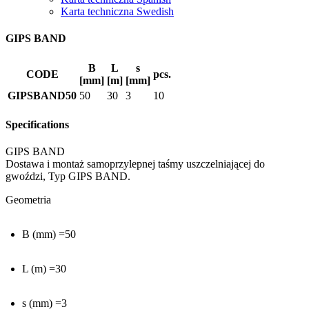
Karta techniczna Swedish
GIPS BAND
B
L
s
CODE
pcs.
[mm]
[m]
[mm]
GIPSBAND50
50
30
3
10
Specifications
GIPS BAND
Dostawa i montaż samoprzylepnej taśmy uszczelniającej do
gwoździ, Typ GIPS BAND.
Geometria
B (mm) =50
L (m) =30
s (mm) =3