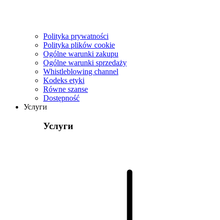
Polityka prywatności
Polityka plików cookie
Ogólne warunki zakupu
Ogólne warunki sprzedaży
Whistleblowing channel
Kodeks etyki
Równe szanse
Dostępność
Услуги
Услуги