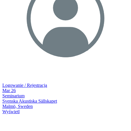
Logowanie / Rejestracja
Mar
26
Seminarium
Svenska Akustiska Sällskapet
Malmö, Sweden
Wyświetl