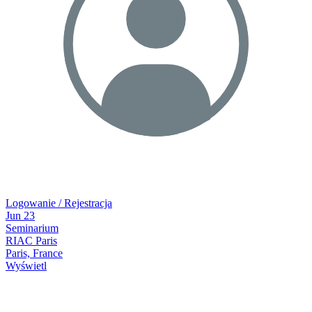
Logowanie / Rejestracja
Jun
23
Seminarium
RIAC Paris
Paris, France
Wyświetl