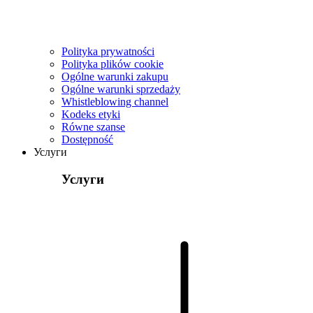
Polityka prywatności
Polityka plików cookie
Ogólne warunki zakupu
Ogólne warunki sprzedaży
Whistleblowing channel
Kodeks etyki
Równe szanse
Dostępność
Услуги
Услуги