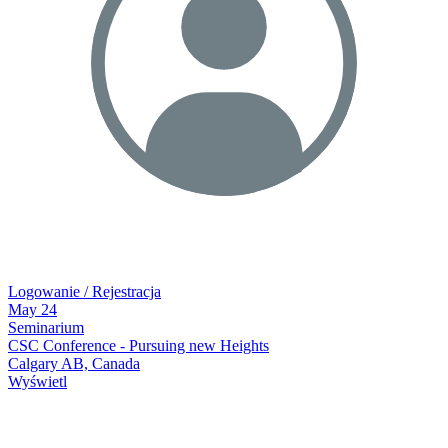
Logowanie / Rejestracja
May
24
Seminarium
CSC Conference - Pursuing new Heights
Calgary AB, Canada
Wyświetl