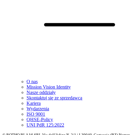
O nas
Mission Vision Identity
Nasze oddziały
Skontaktuj się ze sprzedawcą
Kariera
Wydarzenia
ISO 9001
QHSE-Policy
UNI PdR 125:2022
© ROTHO BLAAS SRL Via dell'Adige N. 2/1 | I-39040, Cortaccia (BZ) Numer