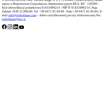
wpisu w Repertorium Gospodarczo-Administracyjnym REA: BZ - 120599 –
Kod identyfikacji podatkowej 01433490214 - NIP IT 01433490214 | Kap.
Zakład. EUR 52.000,00. Tel. +39 0471 81 84 00 - Faks +39 0471 81 84 84 | E-
mail
info@rothoblaas.com
– Adres certyfikowanej poczty elektronicznej Pec:
rothoblaas@pec.it