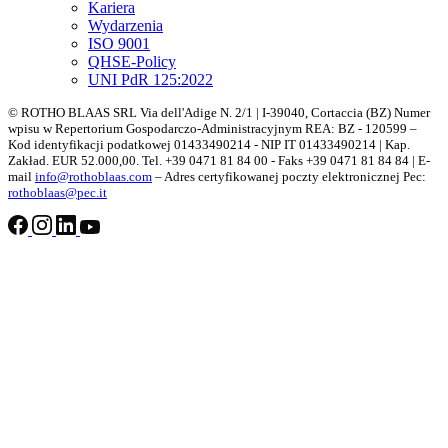
Kariera
Wydarzenia
ISO 9001
QHSE-Policy
UNI PdR 125:2022
© ROTHO BLAAS SRL Via dell'Adige N. 2/1 | I-39040, Cortaccia (BZ) Numer
wpisu w Repertorium Gospodarczo-Administracyjnym REA: BZ - 120599 –
Kod identyfikacji podatkowej 01433490214 - NIP IT 01433490214 | Kap.
Zakład. EUR 52.000,00. Tel. +39 0471 81 84 00 - Faks +39 0471 81 84 84 | E-
mail
info@rothoblaas.com
– Adres certyfikowanej poczty elektronicznej Pec:
rothoblaas@pec.it