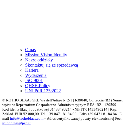
O nas
Mission Vision Identity
Nasze oddziały
Skontaktuj się ze sprzedawcą
Kariera
Wydarzenia
ISO 9001
QHSE-Policy
UNI PdR 125:2022
© ROTHO BLAAS SRL Via dell'Adige N. 2/1 | I-39040, Cortaccia (BZ) Numer
wpisu w Repertorium Gospodarczo-Administracyjnym REA: BZ - 120599 –
Kod identyfikacji podatkowej 01433490214 - NIP IT 01433490214 | Kap.
Zakład. EUR 52.000,00. Tel. +39 0471 81 84 00 - Faks +39 0471 81 84 84 | E-
mail
info@rothoblaas.com
– Adres certyfikowanej poczty elektronicznej Pec:
rothoblaas@pec.it