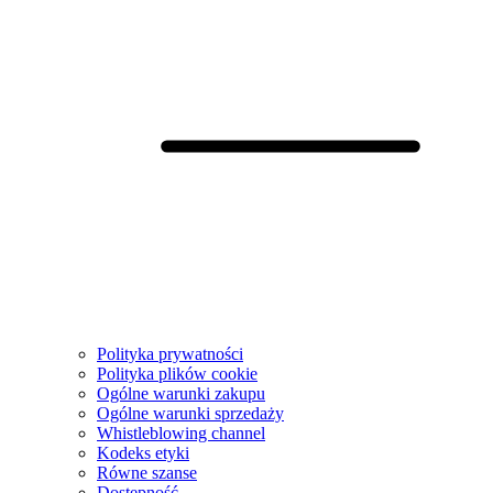
Polityka prywatności
Polityka plików cookie
Ogólne warunki zakupu
Ogólne warunki sprzedaży
Whistleblowing channel
Kodeks etyki
Równe szanse
Dostępność