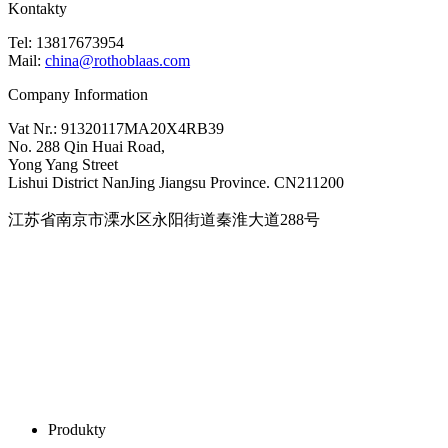
Kontakty
Tel: 13817673954
Mail:
china@rothoblaas.com
Company Information
Vat Nr.: 91320117MA20X4RB39
No. 288 Qin Huai Road,
Yong Yang Street
Lishui District NanJing Jiangsu Province. CN211200
江苏省南京市溧水区永阳街道秦淮大道288号
Produkty