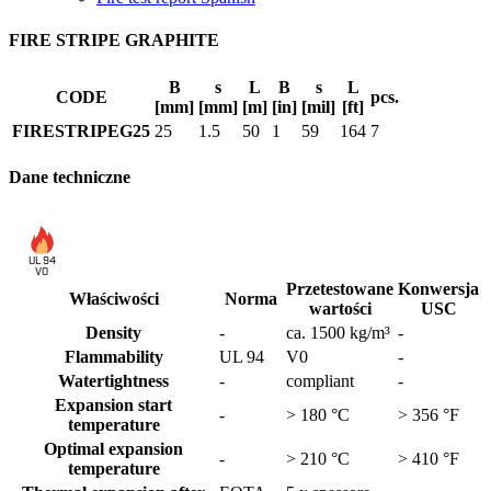
FIRE STRIPE GRAPHITE
B
s
L
B
s
L
CODE
pcs.
[mm]
[mm]
[m]
[in]
[mil]
[ft]
FIRESTRIPEG25
25
1.5
50
1
59
164
7
Dane techniczne
UL 94
V0
Przetestowane
Konwersja
Właściwości
Norma
wartości
USC
Density
-
ca. 1500 kg/m³
-
Flammability
UL 94
V0
-
Watertightness
-
compliant
-
Expansion start
-
> 180 °C
> 356 °F
temperature
Optimal expansion
-
> 210 °C
> 410 °F
temperature