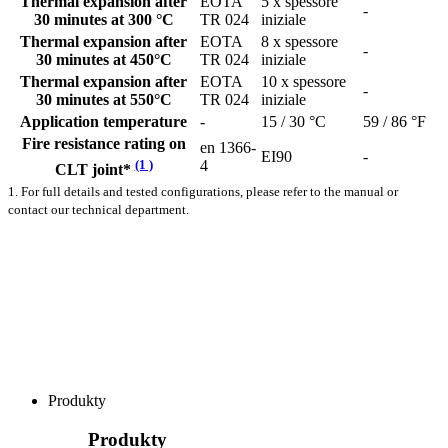
Thermal expansion after
EOTA
5 x spessore
-
30 minutes at 300 °C
TR 024
iniziale
Thermal expansion after
EOTA
8 x spessore
-
30 minutes at 450°C
TR 024
iniziale
Thermal expansion after
EOTA
10 x spessore
-
30 minutes at 550°C
TR 024
iniziale
Application temperature
-
15 / 30 °C
59 / 86 °F
Fire resistance rating on
en 1366-
EI90
-
(1 )
4
CLT joint*
1. For full details and tested configurations, please refer to the manual or
contact our technical department.
Produkty
Produkty